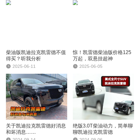
柴油版凯迪拉克凯雷德不值
惊！凯雷德柴油版价格125
得买？听我分析
万起，双悬挂超神

2025-06-11

2025-06-05
关于凯迪拉克凯雷德好消息
绝版3.0T柴油动力，简单聊
和坏消息……
聊凯迪拉克凯雷德

2024-09-14

2024-09-06