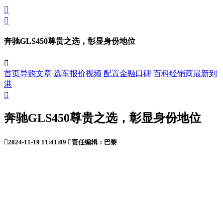


奔驰GLS450尊贵之选，彰显身份地位

首页
导购
文章
选车
报价
视频
配置
金融
口碑
百科
经销商
最新到
港

奔驰GLS450尊贵之选，彰显身份地位

2024-11-19 11:41:09

责任编辑：巴黎