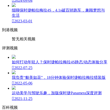

2024-09-04
细聊保时捷帕拉梅拉4S，4.1s破百轿跑车，兼顾梦想与
生活

2023-03-01
到港视频
暂无相关视频
评测视频
如何打动年轻人？保时捷帕拉梅拉4S静态/动态体验分享

2022-07-25
我负责“貌美如花”，18分钟体验保时捷帕拉梅拉猎装版

2022-05-06
运动美学与驾驶乐趣，加版保时捷Panamera深度评测

2021-11-25
百科视频