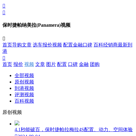


保时捷帕纳美拉(Panamera)视频

首页
导购
文章
选车
报价
视频
配置
金融
口碑
百科
经销商
最新到
港

首页
报价
视频
文章
图片
配置
口碑
金融
团购
全部视频
原创视频
到港视频
评测视频
百科视频
原创视频
4.1秒能破百，保时捷帕拉梅拉4S配置、动力、空间体验